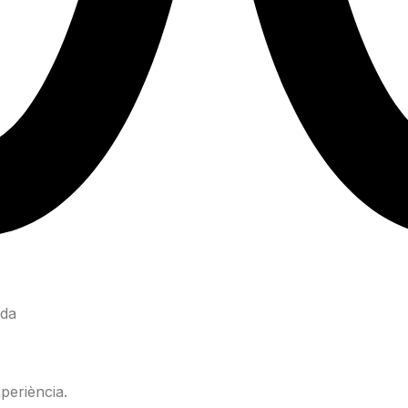
ida
periència.