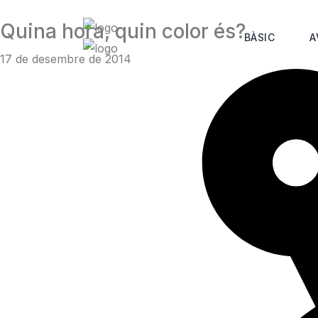
Skip
to
Quina hora, quin color és?
BÀSIC
A
content
17 de desembre de 2014