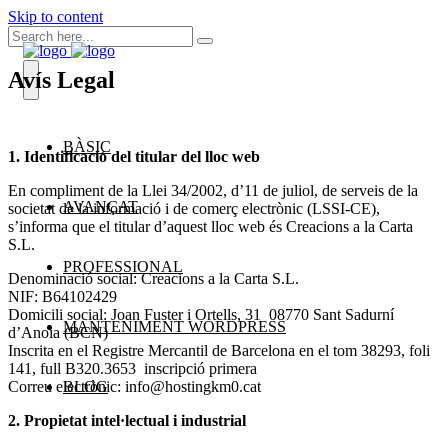
Skip to content
Avís Legal
BÀSIC
1. Identificació del titular del lloc web
En compliment de la Llei 34/2002, d’11 de juliol, de serveis de la
AVANÇAT
societat de la informació i de comerç electrònic (LSSI-CE),
s’informa que el titular d’aquest lloc web és Creacions a la Carta
S.L.
PROFESSIONAL
Denominació social: Creacions a la Carta S.L.
NIF: B64102429
Domicili social: Joan Fuster i Ortells, 31 08770 Sant Sadurní
MANTENIMENT WORDPRESS
d’Anoia (BCN)
Inscrita en el Registre Mercantil de Barcelona en el tom 38293, foli
141, full B320.3653 inscripció primera
Correu electrònic: info@hostingkm0.cat
BLOG
2. Propietat intel·lectual i industrial