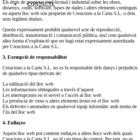
Els drets de propietat intel·lectual i industrial sobre les obres,
CONTACTE
dissenys, codis, software, bases de dades i altres elements continguts
en aquest lloc web són propietat de Creacions a la Carta S.L. o dels
seus legítims titulars.
Queda expressament prohibit qualsevol acte de reproducció,
distribució, transformació i comunicació pública, així com qualsevol
altra forma d’explotació que no hagi estat expressament autoritzada
per Creacions a la Carta S.L.
3. Exempció de responsabilitat
Creacions a la Carta S.L. no es fa responsable dels danys i perjudicis
de qualselvo tipus derivats de:
La utilització del lloc web
Les informacions obtingudes a través d’aquest
Les interrupcions en el servei o l’accés al lloc web
La presència de virus o altres elements lesius en el lloc web
Els defectes i anomalies en qualsevol equip informàtic amb motiu de
l’ús del lloc web
4. Enllaços
Aquest lloc web pot contenir enllaços a altres llocs web dels quals
Creacions a la Carta S.L. no té cap tipus de control. Per tant, no es