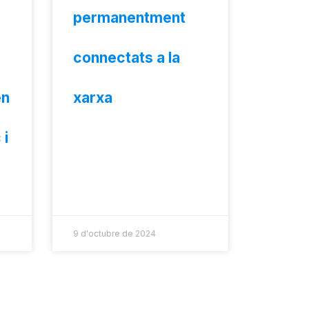
permanentment
connectats a la
en
xarxa
 i
9 d'octubre de 2024