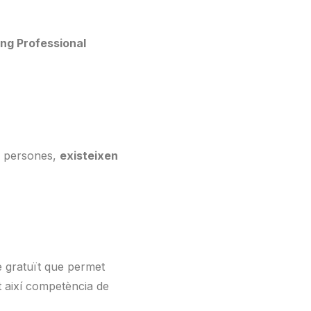
ng Professional
s persones,
existeixen
e gratuït que permet
nt així competència de