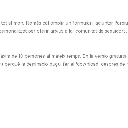
tot el món. Només cal omplir un formulari, adjuntar l'arxiu 
 personalitzat per oferir arxius a la comunitat de seguidors.
màxim de 10 persones al mateix temps. En la versió gratuïta
t perquè la destinació pugui fer el 'download' després de re