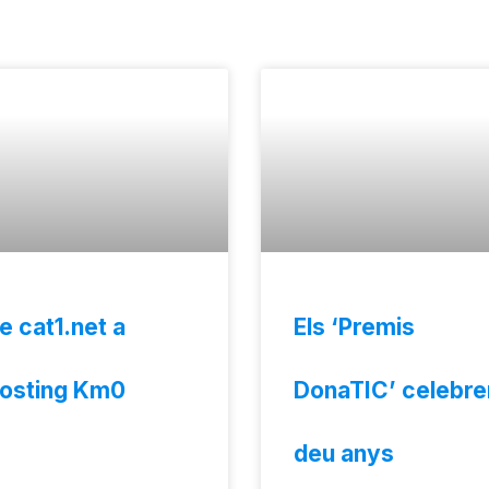
e cat1.net a
Els ‘Premis
osting Km0
DonaTIC’ celebre
deu anys