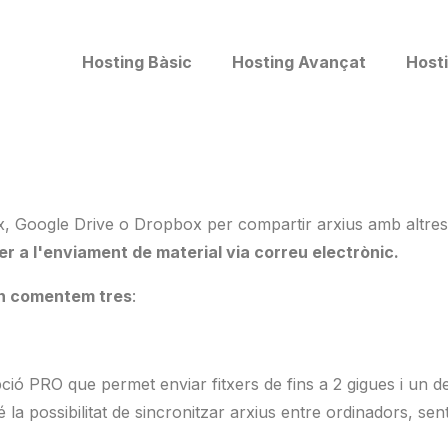
Hosting Bàsic
Hosting Avançat
Hosti
x, Google Drive o Dropbox per compartir arxius amb altre
r a l'enviament de material via correu electrònic.
n comentem tres
:
ció PRO que permet enviar fitxers de fins a 2 gigues i un d
 la possibilitat de sincronitzar arxius entre ordinadors, se