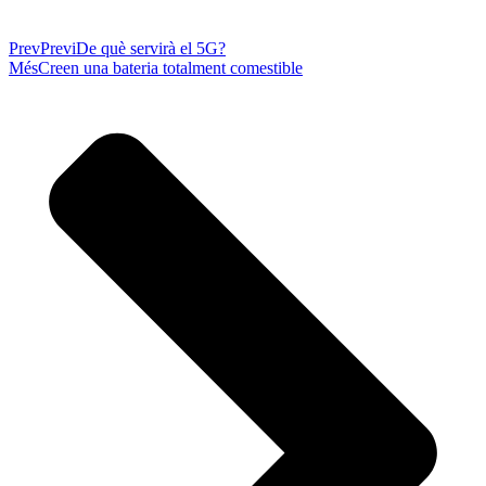
Prev
Previ
De què servirà el 5G?
Més
Creen una bateria totalment comestible