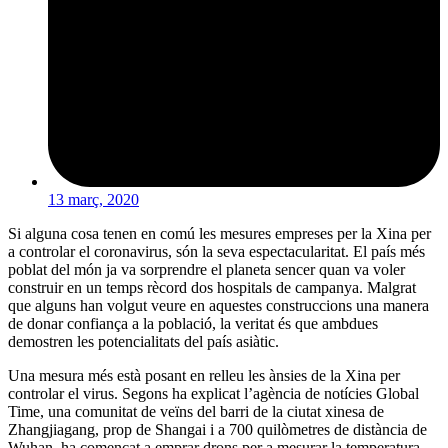
13 març, 2020
Si alguna cosa tenen en comú les mesures empreses per la Xina per
a controlar el coronavirus, són la seva espectacularitat. El país més
poblat del món ja va sorprendre el planeta sencer quan va voler
construir en un temps rècord dos hospitals de campanya. Malgrat
que alguns han volgut veure en aquestes construccions una manera
de donar confiança a la població, la veritat és que ambdues
demostren les potencialitats del país asiàtic.
Una mesura més està posant en relleu les ànsies de la Xina per
controlar el virus. Segons ha explicat l’agència de notícies Global
Time, una comunitat de veïns del barri de la ciutat xinesa de
Zhangjiagang, prop de Shangai i a 700 quilòmetres de distància de
Wuhan, ha començat a emprar drons per a mesurar la temperatura