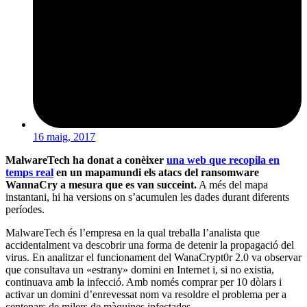
16 maig, 2017
MalwareTech ha donat a conèixer
una web que recopila en
temps real
en un mapamundi els atacs del ransomware
WannaCry a mesura que es van succeint.
A més del mapa
instantani, hi ha versions on s’acumulen les dades durant diferents
períodes.
MalwareTech és l’empresa en la qual treballa l’analista que
accidentalment va descobrir una forma de detenir la propagació del
virus. En analitzar el funcionament del WanaCrypt0r 2.0 va observar
que consultava un «estrany» domini en Internet i, si no existia,
continuava amb la infecció. Amb només comprar per 10 dòlars i
activar un domini d’enrevessat nom va resoldre el problema per a
centenars de milers de màquines infectades.