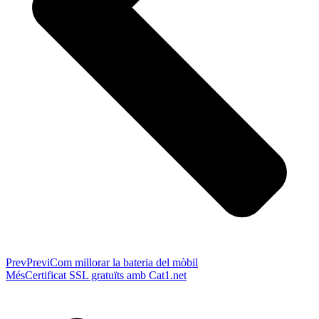
Prev
Previ
Com millorar la bateria del mòbil
Més
Certificat SSL gratuïts amb Cat1.net