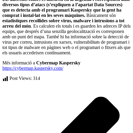
diversos tipus d’atacs (s’expliquen a l’apartat Data Sources)
que es detecta amb el programari Kaspersky que la gent ha
comprat i instal·lat en les seves màquines.
Bàsicament són
estadístiques recollides sobre virus, malware i intrusions a tot
arreu del món
. Es calculen els totals i es guarden les adreces IP dels
equips, que després d’una senzilla geolocalització es corresponen
amb un punt del mapa. També hi ha informació sobre la detecció de
virus per correu, intrusions en xarxes, vulnerabilitats de programari i
tot tipus de malware en pàgines web o el programari o fitxers als que
els usuaris accedeixen contínuament.
Més informació a
Cybermap Kaspersky
https://cybermap.kaspersky.com/
Post Views:
314