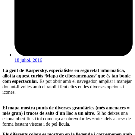
18 juliol, 2016
La gent de Kaspersky, especialistes en seguretat informàtica,
allotja aquest curiós ‘Mapa de ciberamenazas’ que és tan bonic
com espectacular.
Es pot obrir amb el navegador, ampliar i manejar
donant-li voltes amb el ratolí i fent clics en les diverses opcions i
icones.
El mapa mostra punts de diverses grandàries (més amenaces =
més gran) i traces de salts d’un lloc a un altre
. Si ho deixes una
estona obert fins i tot comença a sobrevolar les «rutes dels atacs» de
forma bastant vistosa i de pel·lícula.
Els diferents colors es mostren en la llegenda i corresponen amb