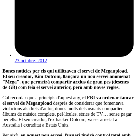
23 octubre, 2012
Bones notícies per els qui utilitzaven el servei de Megaupload.
El seu creador, Kim Dotcom, llançarà un nou servei anomenat
"Mega", que permetrà compartir arxius de gran pes (desenes
de GB) com feia el servei anterior, però amb noves regles.
Cal recordar que a principis d'aquest any,
el FBI va ordenar tancar
el servei de Megaupload
després de considerar que fomentava
violacions als drets d'autor, doncs molts dels usuaris compartien
àlbums de música complets, pel·lícules, sèries de TV… sense pagar
per ells. El seu creador, l'ex hacker Dotcom, va ser arrestat a
Austràlia i extraditat a Estats Units.
Per això,
en aquest nou servei, l'usuari tindrà control total amb