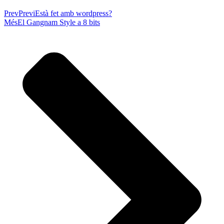
Prev
Previ
Està fet amb wordpress?
Més
El Gangnam Style a 8 bits