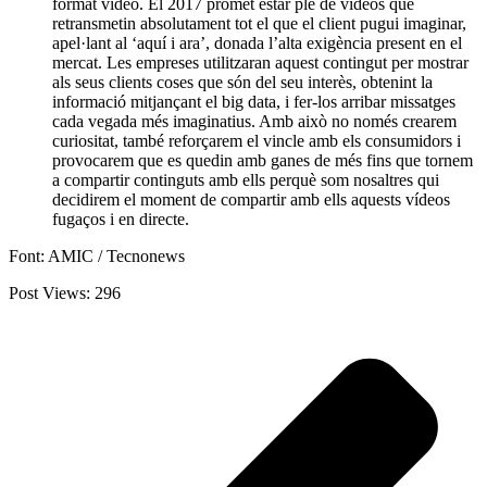
format vídeo. El 2017 promet estar ple de vídeos que
retransmetin absolutament tot el que el client pugui imaginar,
apel·lant al ‘aquí i ara’, donada l’alta exigència present en el
mercat. Les empreses utilitzaran aquest contingut per mostrar
als seus clients coses que són del seu interès, obtenint la
informació mitjançant el big data, i fer-los arribar missatges
cada vegada més imaginatius. Amb això no només crearem
curiositat, també reforçarem el vincle amb els consumidors i
provocarem que es quedin amb ganes de més fins que tornem
a compartir continguts amb ells perquè som nosaltres qui
decidirem el moment de compartir amb ells aquests vídeos
fugaços i en directe.
Font: AMIC / Tecnonews
Post Views:
296