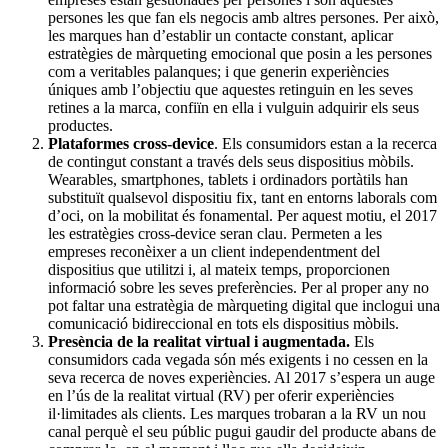
persones les que fan els negocis amb altres persones. Per això,
les marques han d’establir un contacte constant, aplicar
estratègies de màrqueting emocional que posin a les persones
com a veritables palanques; i que generin experiències
úniques amb l’objectiu que aquestes retinguin en les seves
retines a la marca, confiïn en ella i vulguin adquirir els seus
productes.
Plataformes cross-device
. Els consumidors estan a la recerca
de contingut constant a través dels seus dispositius mòbils.
Wearables, smartphones, tablets i ordinadors portàtils han
substituït qualsevol dispositiu fix, tant en entorns laborals com
d’oci, on la mobilitat és fonamental. Per aquest motiu, el 2017
les estratègies cross-device seran clau. Permeten a les
empreses reconèixer a un client independentment del
dispositius que utilitzi i, al mateix temps, proporcionen
informació sobre les seves preferències. Per al proper any no
pot faltar una estratègia de màrqueting digital que inclogui una
comunicació bidireccional en tots els dispositius mòbils.
Presència de la realitat virtual i augmentada.
Els
consumidors cada vegada són més exigents i no cessen en la
seva recerca de noves experiències. Al 2017 s’espera un auge
en l’ús de la realitat virtual (RV) per oferir experiències
il·limitades als clients. Les marques trobaran a la RV un nou
canal perquè el seu públic pugui gaudir del producte abans de