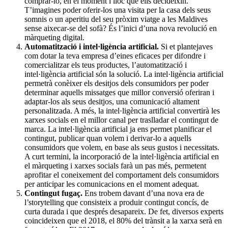
comprar-lo, en el moment i lloc que ells decideixin.
T’imagines poder oferir-los una visita per la casa dels seus
somnis o un aperitiu del seu pròxim viatge a les Maldives
sense aixecar-se del sofà? És l’inici d’una nova revolució en
màrqueting digital.
Automatització i intel·ligència artificial.
Si et plantejaves
com dotar la teva empresa d’eines eficaces per difondre i
comercialitzar els teus productes, l’automatització i
intel·ligència artificial són la solució. La intel·ligència artificial
permetrà conèixer els desitjos dels consumidors per poder
determinar aquells missatges que millor conversió oferiran i
adaptar-los als seus desitjos, una comunicació altament
personalitzada. A més, la intel·ligència artificial convertirà les
xarxes socials en el millor canal per traslladar el contingut de
marca. La intel·ligència artificial ja ens permet planificar el
contingut, publicar quan volem i derivar-lo a aquells
consumidors que volem, en base als seus gustos i necessitats.
A curt termini, la incorporació de la intel·ligència artificial en
el màrqueting i xarxes socials farà un pas més, permetent
aprofitar el coneixement del comportament dels consumidors
per anticipar les comunicacions en el moment adequat.
Contingut fugaç.
Ens trobem davant d’una nova era de
l’storytelling que consisteix a produir contingut concís, de
curta durada i que després desapareix. De fet, diversos experts
coincideixen que el 2018, el 80% del trànsit a la xarxa serà en