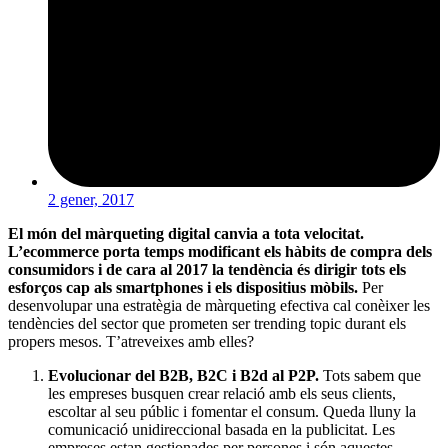
2 gener, 2017
El món del màrqueting digital canvia a tota velocitat.
L’ecommerce porta temps modificant els hàbits de compra dels
consumidors i de cara al 2017 la tendència és dirigir tots els
esforços cap als smartphones i els dispositius mòbils.
Per
desenvolupar una estratègia de màrqueting efectiva cal conèixer les
tendències del sector que prometen ser trending topic durant els
propers mesos. T’atreveixes amb elles?
Evolucionar del B2B, B2C i B2d al P2P.
Tots sabem que
les empreses busquen crear relació amb els seus clients,
escoltar al seu públic i fomentar el consum. Queda lluny la
comunicació unidireccional basada en la publicitat. Les
empreses estan gestionades per persones i són aquestes