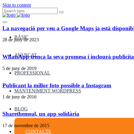
Skip to content
La navegació per veu a Google Maps ja està disponibl
BÀSIC
28 de juny de 2023
AVANÇAT
WhatsApp trenca la seva promesa i inclourà publicita
5 de juny de 2019
PROFESSIONAL
Publicant la millor foto possible a Instagram
MANTENIMENT WORDPRESS
1 de juny de 2016
BLOG
Sharethemeal, un app solidària
17 de novembre de 2015
CONTACTE